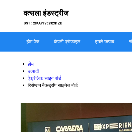
वत्सला इंडस्ट्रीज
GST : 29AAPFV5232N1ZD
होम पेज
कंपनी प्रोफाइल
हमारे उत्पाद
सं
होम
उत्पादों
ऐक्रेलिक साइन बोर्ड
रिसेप्शन बैकड्रॉप साइनेज बोर्ड