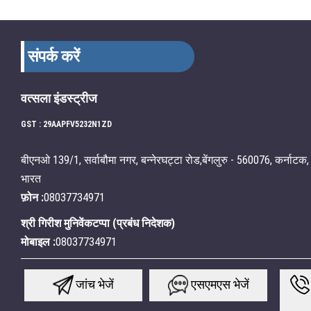
संपर्क करें
वत्सला इंडस्ट्रीज
GST : 29AAPFV5232N1ZD
बीएनओ 139/1, सर्वाबौमा नगर, बन्नेरघट्टा रोड,बेंगलुरु - 560076, कर्नाटक,
भारत
फ़ोन :
08037734971
श्री गिरीश मुनिवेंकटप्पा
(
प्रबंध निदेशक
)
मोबाइल :
08037734971
जांच भेजें
एसएमएस भेजें